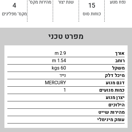
נפח מנוע
שנת יצור
מהירות מקס'
4
15
בכנרת לידו מחיר
כוחות סוס
מקס' מפליגים
בכנרת למשפחות
בצפון
מפרט טכני
בארץ
לקפריסין
אורך
2.9 m
רוחב
1.54 m
נתניה
משקל
60 kgs
מדובאי / לדובאי
מיכל דלק
נייד
דגם מנוע
MERCURY
בבאר שבע
כמות מנועים
1
יצרן מנוע
הילוכים
מהירות שייט
עומק מינימלי