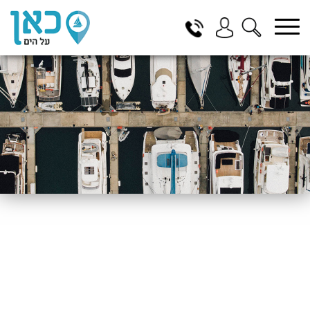
בחר תתקטגוריה
בחר מיקום
הכל
ביוון / ליוון
בישראל
באילת
במרינה הרצליה
בכנרת
בהרצליה
בתל אביב
באשקלון