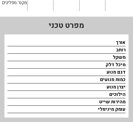
מקס' מפליגים
בכנרת לידו מחיר
בכנרת למשפחות
מפרט טכני
בצפון
בארץ
אורך
רוחב
לקפריסין
משקל
נתניה
מיכל דלק
דגם מנוע
מדובאי / לדובאי
כמות מנועים
בבאר שבע
יצרן מנוע
הילוכים
מהירות שייט
עומק מינימלי