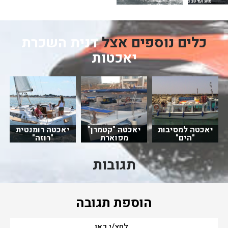
כלים נוספים אצל
דנית השכרת
יאכטות
יאכטה למסיבות
יאכטה "קטמרן"
יאכטה רומנטית
"הים"
מפוארת
"רוזה"
תגובות
הוספת תגובה
לחץ/י כאן