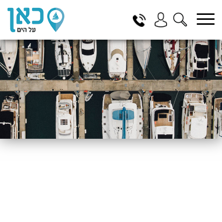
בחר תתקטגוריה
בחר מיקום
הכל
ביוון / ליוון
בישראל
באילת
במרינה הרצליה
בכנרת
בהרצליה
בתל אביב
באשקלון