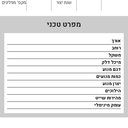
שנת יצור
מקס' מפליגים
בכנרת לידו מחיר
בכנרת למשפחות
מפרט טכני
בצפון
בארץ
אורך
רוחב
לקפריסין
משקל
נתניה
מיכל דלק
דגם מנוע
מדובאי / לדובאי
כמות מנועים
בבאר שבע
יצרן מנוע
הילוכים
מהירות שייט
עומק מינימלי