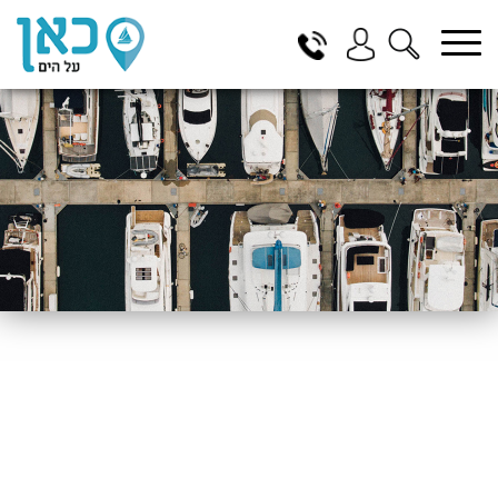
בחר תתקטגוריה
בחר מיקום
הכל
ביוון / ליוון
בישראל
באילת
במרינה הרצליה
בכנרת
בהרצליה
בתל אביב
באשקלון