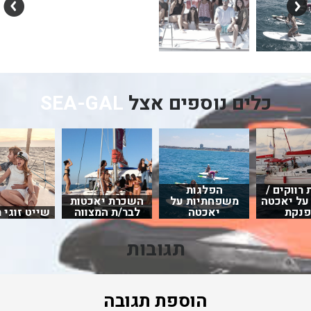
כלים נוספים אצל
SEA-GAL
רווקים /
הפלגות
 על יאכטה
משפחתיות על
השכרת יאכטות
נקת
יאכטה
לבר/ת המצווה
שייט זוגי 
תגובות
הוספת תגובה