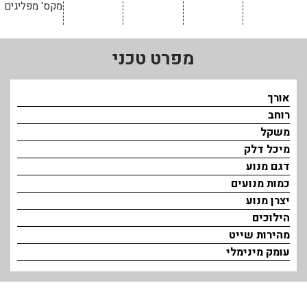
מקס' מפליגים
בכנרת לידו מחיר
בכנרת למשפחות
מפרט טכני
בצפון
בארץ
אורך
רוחב
לקפריסין
משקל
נתניה
מיכל דלק
דגם מנוע
מדובאי / לדובאי
כמות מנועים
בבאר שבע
יצרן מנוע
הילוכים
מהירות שייט
עומק מינימלי