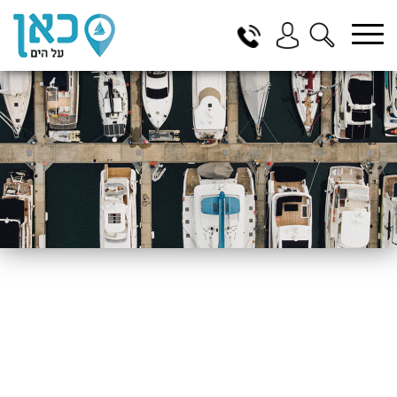
בחר תתקטגוריה
בחר מיקום
הכל
ביוון / ליוון
בישראל
באילת
במרינה הרצליה
בכנרת
בהרצליה
בתל אביב
באשקלון