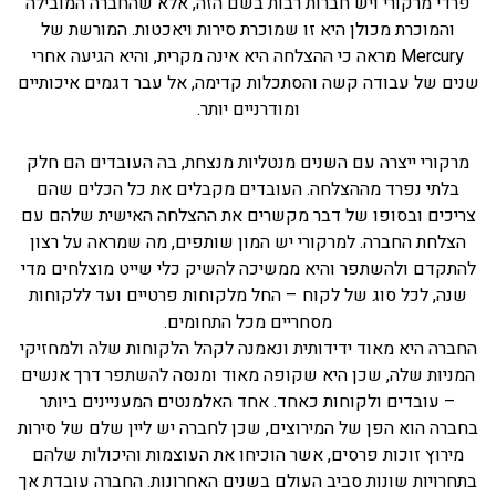
פרדי מרקורי ויש חברות רבות בשם הזה, אלא שהחברה המובילה
והמוכרת מכולן היא זו שמוכרת סירות ויאכטות. המורשת של
Mercury מראה כי ההצלחה היא אינה מקרית, והיא הגיעה אחרי
שנים של עבודה קשה והסתכלות קדימה, אל עבר דגמים איכותיים
ומודרניים יותר.
מרקורי ייצרה עם השנים מנטליות מנצחת, בה העובדים הם חלק
בלתי נפרד מההצלחה. העובדים מקבלים את כל הכלים שהם
צריכים ובסופו של דבר מקשרים את ההצלחה האישית שלהם עם
הצלחת החברה. למרקורי יש המון שותפים, מה שמראה על רצון
להתקדם ולהשתפר והיא ממשיכה להשיק כלי שייט מוצלחים מדי
שנה, לכל סוג של לקוח – החל מלקוחות פרטיים ועד ללקוחות
מסחריים מכל התחומים.
החברה היא מאוד ידידותית ונאמנה לקהל הלקוחות שלה ולמחזיקי
המניות שלה, שכן היא שקופה מאוד ומנסה להשתפר דרך אנשים
– עובדים ולקוחות כאחד. אחד האלמנטים המעניינים ביותר
בחברה הוא הפן של המירוצים, שכן לחברה יש ליין שלם של סירות
מירוץ זוכות פרסים, אשר הוכיחו את העוצמות והיכולות שלהם
בתחרויות שונות סביב העולם בשנים האחרונות. החברה עובדת אך