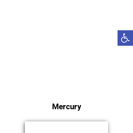
באשדוד
בטבריה
קיסריה
פתח סרגל נגישות
אשקלון
בעכו
בחיפה / מחיפה
ביפו
בטיילת טבריה
בכנרת מחיר / מחירים
בכנרת גינוסר
Mercury
בכנרת טבריה
בכנרת ילדים
בכנרת לידו