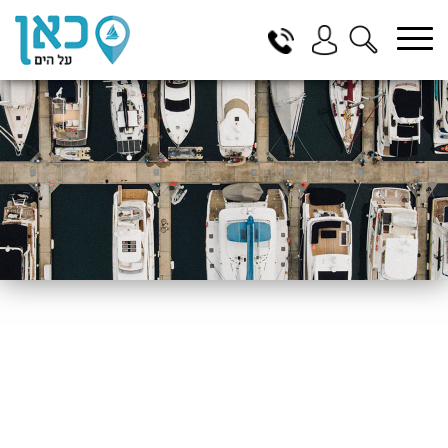
בחר תתקטגוריה
בחר מיקום
הכל
ביוון / ליוון
בישראל
באילת
במרינה הרצליה
בכנרת
בהרצליה
בתל אביב
באשקלון