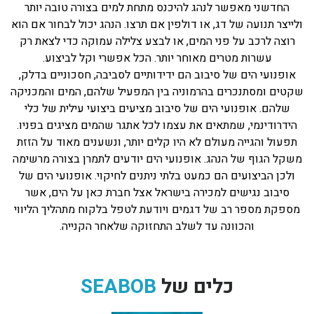
החדשני מאפשר לנהג להיכנס מתחת למים בצורה טובה יותר
ולייצר תנועה של דג, או דולפין אם תרצו. הנהג יכול לבחור אם הוא
רוצה לרכב על פני המים, או לבצע צלילה עמוקה כדי לצאת רק
עשרות מטרים מאוחר יותר. הכל אפשרי וקל לביצוע.
אופנועי הים של סיבוב הם ידידותיים לסביבה, חסכוניים בדלק,
שקטים ומסתנכרים בהרמוניה בין המפעיל שלהם, המים והמכניקה
שלהם. אופנועי הים של סיבוב מציעים ביצועי עילית של כלי
הידרודינמי, שמתאים את עצמו לכל אתגר שהמים מציגים בפניו.
תפעול והגייה מעולם לא היו קלים יותר, ונשענים מאוד על הזזת
משקל הגוף של הנהג. אופנועי הים יודעים לתמרן בצורה מרשימה
ולכן הביצועים הם כמעט בלתי ניתנים לחיקוי. אופנועי הים של
סיבוב נגישים למכירה בישראל אצל חברת כאן על הים, אשר
מספקת מספר רב של דגמים ויודעת לטפל בלקוח מתהליך הליווי
והכוונה עד לשלב התחזוקה שלאחר הקנייה.
כלים של
SEABOB