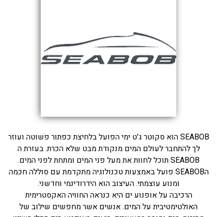
בכנרת לידו מחיר
בכנרת למשפחות
בצפון
בארץ
לקפריסין
נתניה
מדובאי / לדובאי
SEABOB הוא סקוטר ג'ט ימי הפועל בלחיצת כפתור פשוטה ועוזר
בבאר שבע
לך להתחבר לעולם המים מנקודת מבט שלא הכרת. בעזרת ה
SEABOB תוכל לחוות את מעל פני המים ומתחת לפני המים.
הSEABOB פועל באמצעות טכנולוגיה מתקדמת עם סוללה חכמה
ומנוע עוצמתי. העיצוב הוא הידרודינמי וחדשני.
הרכיבה על אופנוע ים היא כנראה החוויה האקסטרימית
האולטימטיבית על המים. אנשים אשר מחפשים שילוב של