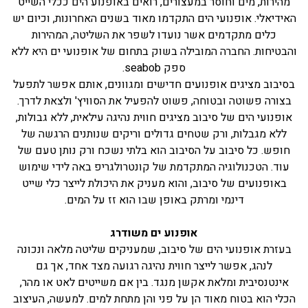
מהירות, מים וחוסר במעצורים, רואים באופנוע הים ככלי השייט
האידיאלי. אופנועי הים התקדמו מאוד בשנים האחרונות, וכיום יש
כלים מתקדמים אשר נועדו לשפר את השליטה, המהירות
והבטיחות. החברה המובילה בשוק בתחום של אופנועי ים היא ללא
ספק seabob.
בסיבוב מציגים אופנועים חדישים ומגוונים, אותם אפשר לתפעל
בצורה פשוטה ובטוחה, פשוט להפעיל את הסוויץ' ולצאת לדרך.
אופנועי הים של סיבוב מציגים חווית נהיגה עילאית, ללא גבולות,
ללא מגבלות, ורק שטחים גדולים וריקים שנותנים הרגשה של
חופש. כל סיבוב על הסיבוב הוא בלתי נשכח ורק נותן טעם של
עוד. הטכנולוגיה המתקדמת של קונטרולגריפ באה לידי שימוש
באופנועים של סיבוב, והוא מעניק את היכולת לייצר כלי שייט
דינמי ומרתק באופן שבו הוא זז על המים.
אופנוע ים משודרג
בעזרת אופנועי הים של סיבוב, שמעניקים שליטה מלאה ונכונה
לנהג, אפשר לייצר חווית נהיגה רגועה מצד אחד, אך גם
אינטנסיבית ומלאת אקשן מנגד. בין אם משייטים לאט או מהר,
הכלי הוא בטוח מאוד הן על פני והן מתחת למים. למעשה, העיצוב