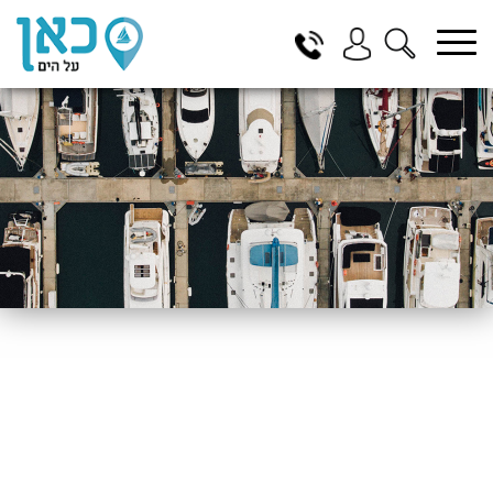
בחר תתקטגוריה
בחר מיקום
הכל
ביוון / ליוון
בישראל
באילת
במרינה הרצליה
בכנרת
בהרצליה
בתל אביב
באשקלון