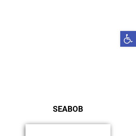
באשדוד
בטבריה
קיסריה
פתח סרגל נגישות
אשקלון
בעכו
בחיפה / מחיפה
ביפו
בטיילת טבריה
בכנרת מחיר / מחירים
בכנרת גינוסר
SEABOB
בכנרת טבריה
בכנרת ילדים
בכנרת לידו