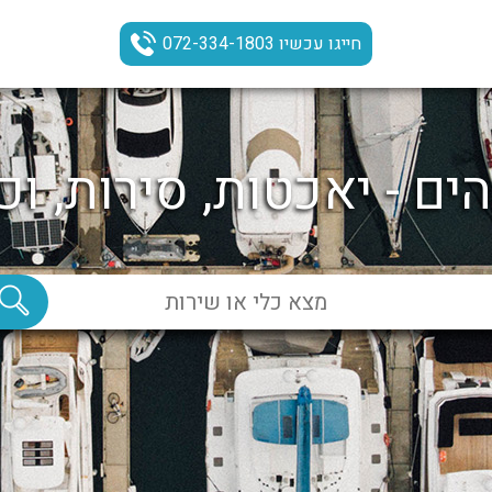
חייגו עכשיו 072-334-1803
ים - יאכטות, סירות, וכ