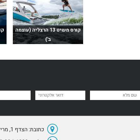
קורס משיט 13 הרצליה (עוצמה
ב')
כתובת: הצדף 1, מרינה הרצליה