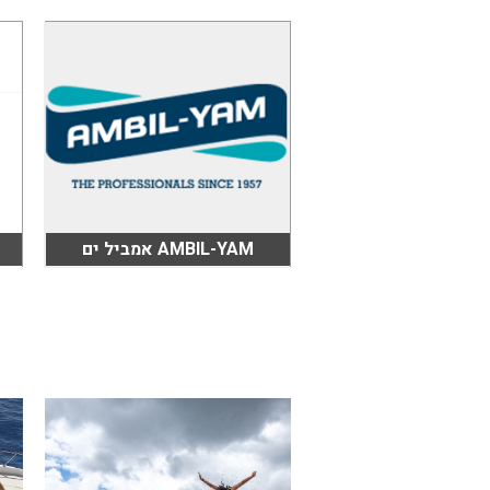
בכנרת לידו מחיר
בכנרת למשפחות
בצפון
בארץ
לקפריסין
נתניה
AMBIL-YAM אמביל ים
מדובאי / לדובאי
בבאר שבע