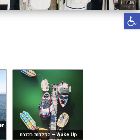
באשדוד
פתח סרגל נגישות
בטבריה
קיסריה
אשקלון
בעכו
בחיפה / מחיפה
ביפו
בטיילת טבריה
בכנרת מחיר / מחירים
בכנרת גינוסר
בכנרת טבריה
בכנרת ילדים
Wake Up – הפלגות בכנרת
בכנרת לידו