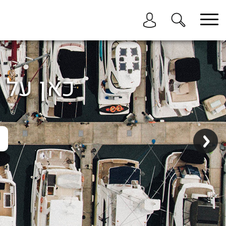
בחר תתקטגוריה
בחר מיקום
הכל
כאן על ה
ביוון / ליוון
בישראל
באילת
במרינה הרצליה
בכנרת
בהרצליה
בתל אביב
באשקלון