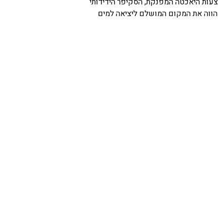
מצעות היאכטה המפנקת, הסקיפר הידידותי
מהווה את המקום המושלם ליציאה למים