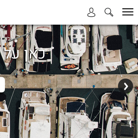
בחר תתקטגוריה
בחר מיקום
הכל
כאן על ה
ביוון / ליוון
בישראל
באילת
במרינה הרצליה
בכנרת
בהרצליה
בתל אביב
באשקלון