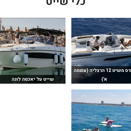
כלי שייט
קורס משיט 12 הרצליה (עוצמה
א')
שייט על יאכטה לונה