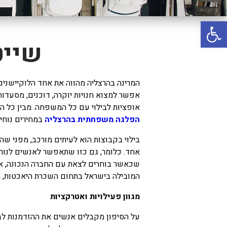
באשדוד
פתח סרגל נגישות
בטבריה
קיסריה
שייט
אשקלון
בעכו
המרינה בהרצליה מהווה את אחד הלוקיישנים
אפשר למצוא חנויות יוקרה, דוכנים, מסעדו
בחיפה / מחיפה
אופציות לבילוי עם כל המשפחה. מבין כל ה
ביפו
הפלגה משפחתית בהרצליה
במחירים נוחים
בטיילת טבריה
בילוי בקבוצות הוא לעיתים מורכב, מפני ש
בכנרת מחיר / מחירים
אחד. כלומר, גם כזו שתאפשר לאנשים לנוח,
שכאשר בוחרים לצאת עם החברה הנכונה, אפ
בכנרת גינוסר
המובילה בישראל בתחום השכרת היאכטות, הסירות והציוד 
בכנרת טבריה
מגוון פעילויות ואטרקציות
בכנרת ילדים
על הסיפון מקבלים אנשים את ההזדמנות לבל
בכנרת לידו