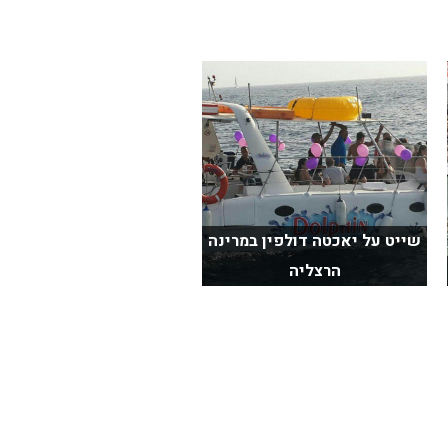
שייט על יאכטה דולפין במרינה
הרצליה