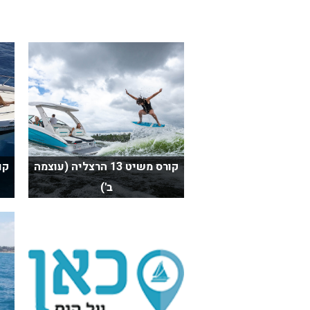
קורס משיט 13 הרצליה (עוצמה
ב')