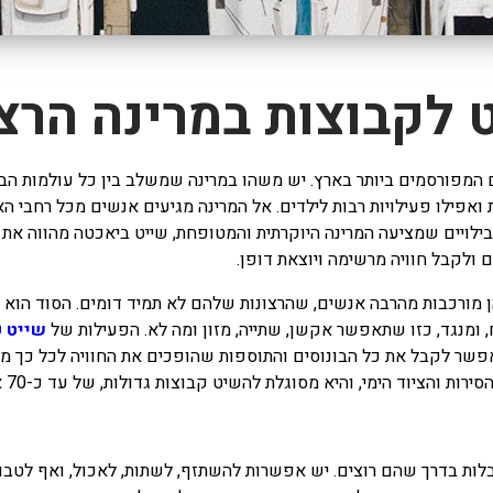
 לקבוצות במרינה הרצ
 המפורסמים ביותר בארץ. יש משהו במרינה שמשלב בין כל עולמות הבי
ת ואפילו פעילויות רבות לילדים. אל המרינה מגיעים אנשים מכל רחבי
בילויים שמציעה המרינה היוקרתית והמטופחת, שייט ביאכטה מהווה א
 ולקבל חוויה מרשימה ויוצאת דופן.
הן מורכבות מהרבה אנשים, שהרצונות שלהם לא תמיד דומים. הסוד הוא
 ומנגד, כזו שתאפשר אקשן, שתייה, מזון ומה לא. הפעילות של
שייט ק
שר לקבל את כל הבונוסים והתוספות שהופכים את החוויה לכל כך מו
הימי, והיא מסוגלת להשיט קבוצות גדולות, של עד כ-70 אנשים, בחלק מהיאכטות שלה.
ות בדרך שהם רוצים. יש אפשרות להשתזף, לשתות, לאכול, ואף לטבול