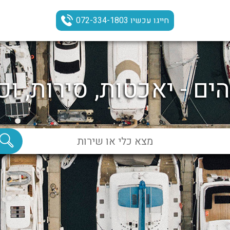
חייגו עכשיו 072-334-1803
ים - יאכטות, סירות, וכ