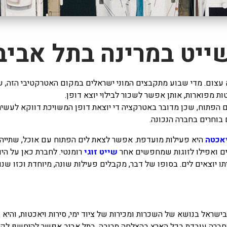
ייט במרינה בתל אביב
 עצום. מדי שבוע מתקבצים המוני ישראלים במקום האטרקטיבי הזה, ש
ת מפוארות, אותן אפשר לשכור לבילוי יוצא דופן.
 הפתוח, שכן מדובר באטרקציה די יוצאת דופן המשויכת דווקא לעשירון
 בוחרים בחברה הנכונה.
אכטה
היא פעילות מועדפת. אפשר לצאת לים הפתוח עם אוכל, שתייה ו
ם ואפילו לזוגות שמחפשים אחר
שייט זוגי
רומנטי. לחברת כאן על הים
יוצאים לים. בסופו של דבר, מקבלים פעילות שונה, מיוחדת וכזו שנו
שראל בנושא של השכרות ומכירות של ציוד ימי, סירות ויאכטות, והיא נ
החברה עובדת בכל הארץ בהצלחה מרובה. בתל אביב אפשר להיחשף לקו 