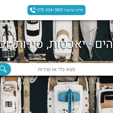
חייגו עכשיו 072-334-1803
ים - יאכטות, סירות, וכ