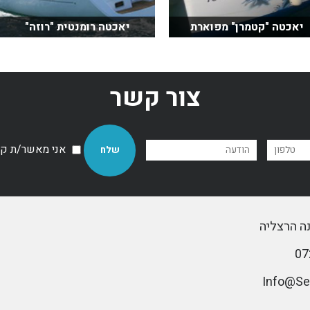
יאכטה "קטמרן" מפוארת
יאכטה רומנטית "רוזה"
צור קשר
אני מאשר/ת קבל