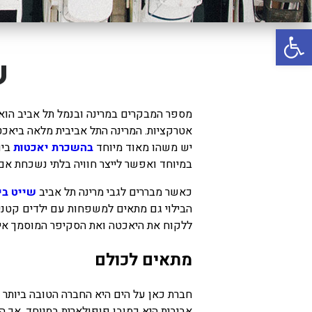
באשדוד
פתח סרגל נגישות
בטבריה
קיסריה
ש
אשקלון
בעכו
מספר המבקרים במרינה ובנמל תל אביב הוא
אטרקציות. המרינה התל אביבית מלאה ביאכטו
בחיפה / מחיפה
יש משהו מאוד מיוחד
בהשכרת יאכטות
בים
ביפו
במיוחד ואפשר לייצר חוויה בלתי נשכחת אם
בטיילת טבריה
כאשר מבררים לגבי מרינה תל אביב
שייט בי
בכנרת מחיר / מחירים
הבילוי גם מתאים למשפחות עם ילדים קטני
ללקוח את היאכטה ואת הסקיפר המוסמך איתו 
בכנרת גינוסר
מתאים לכולם
בכנרת טבריה
בכנרת ילדים
חברת כאן על הים היא החברה הטובה ביותר בי
בכנרת לידו
אביבית היא כמובן פופולארית במיוחד, אך 