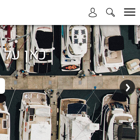
בחר תתקטגוריה
בחר מיקום
הכל
כאן על ה
ביוון / ליוון
בישראל
באילת
במרינה הרצליה
בכנרת
בהרצליה
בתל אביב
באשקלון