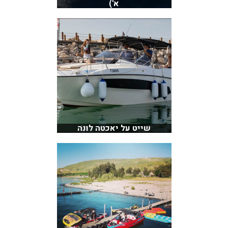
א')
שייט על יאכטה לונה