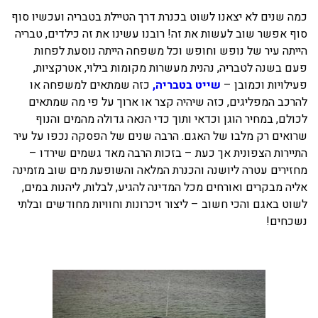
כמה שנים לא יצאנו לשוט בכנרת דרך הטיילת בטבריה ועכשיו סוף
בכנרת לידו מחיר
סוף אפשר שוב לעשות את זה! רובנו עשינו את זה כילדים, טבריה
בכנרת למשפחות
הייתה עיר של נופש וחופש וכל משפחה הייתה נוסעת לפחות
פעם בשנה לטבריה, נהנית מעשרות מקומות בילוי, אטרקציות,
בצפון
פעילויות וכמובן –
שייט בטבריה,
כזה שמתאים למשפחה או
בארץ
להרכב המפליגים, כזה שיהיה קצר או ארוך על פי מה שמתאים
לכולם, במחיר הוגן וכדאי ותוך כדי הנאה גדולה מהמים והנוף
לקפריסין
שרואים רק מלבו של האגם. הרבה שנים של הפסקה נכפו על עיר
נתניה
התיירות הצפונית אך כעת – בזכות הרבה מאד גשמים שירדו –
מחזירים עטרה ליושנה והכנרת המלאה והשופעת מים שוב מזמינה
מדובאי / לדובאי
אליה מבקרים ואורחים מכל המדינה להגיע, לבלות, ליהנות במים,
בבאר שבע
לשוט באגם והכי חשוב – ליצור זיכרונות וחוויות מחודשים ובלתי
נשכחים!