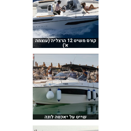
קורס משיט 12 הרצליה (עוצמה
א')
שייט על יאכטה לונה