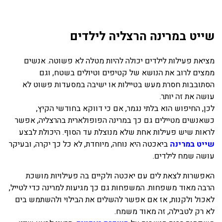
בכנרת לידו מחיר
שייט במרינה הרצליה לילדים
בכנרת למשפחות
בצפון
מציאת פעילות לילדים יכולה להיות מטלה לא פשוטה. אנשים
בארץ
ממצים לרוב את הנושא של קטיפים וטיולים בשטח, וגם
הסתובבות חסרת מעש בטיילות או ישיבה במסעדות פשוט לא
לקפריסין
עושה את זה יותר.
נתניה
לכן, החיפוש הוא בלתי נגמר, אם כי דווקא בחודשי הקיץ,
כשאנשים מטיילים גם כך במרינה הפופולארית בהרצליה, אפשר
מדובאי / לדובאי
לראות שיש פעילות אחת שלא מנוצלת עד הסוף. היכולת לבצע
בבאר שבע
שייט במרינה
ביאכטה היא נוחה, מיוחדת, לא כל כך יקרה, ובעיקר
עושה שמח לילדים.
האפשרות לצאת לים עם יאכטה ולקיים בה פעילויות מושכת
הרבה מאוד משפחות. המשפחות גם כך מגיעות למרינה כדי לטייל,
לאכול ולקנות, אז אם אפשר להשלים את הבילוי ולהשתמש בים
לא רק לטבילה, זה מאוד משמח.