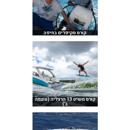
קורס סקיפרים בחיפה
קורס משיט 13 הרצליה (עוצמה
ב')