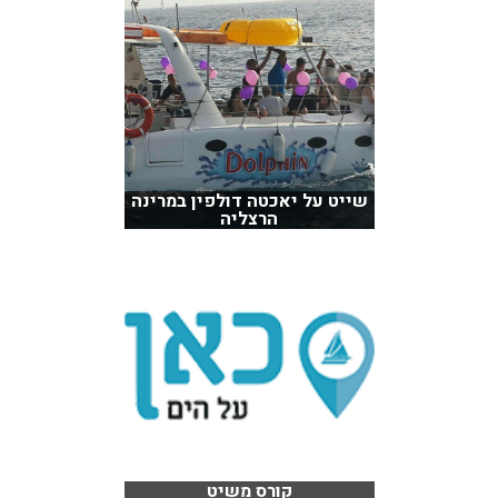
שייט על יאכטה דולפין במרינה
הרצליה
קורס משיט