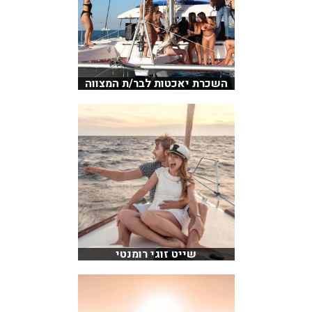
השכרת יאכטות לבר/ת המצווה
שייט זוגי רומנטי