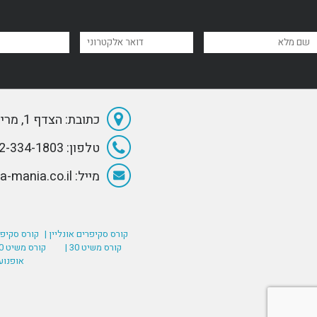
כתובת: הצדף 1, מרינה הרצליה
טלפון: 072-334-1803
מייל: Info@Sea-mania.co.il
קורס סקיפרים אונליין |
קורס סקיפר
קורס משיט 30 |
קורס משיט 60 (רישיון סקיפר בינלאומי) |
אופנוע