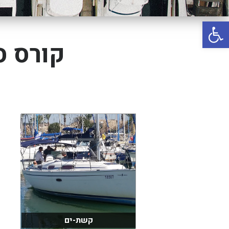
באשדוד
פתח סרגל נגישות
בטבריה
קיסריה
קורס סק
אשקלון
בעכו
בחיפה / מחיפה
ביפו
בטיילת טבריה
בכנרת מחיר / מחירים
בכנרת גינוסר
בכנרת טבריה
בכנרת ילדים
קשת-ים
בכנרת לידו