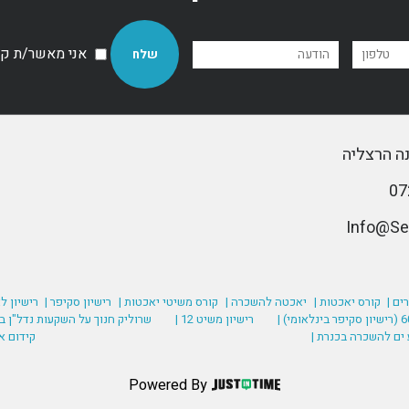
אני מאשר/ת קבל
ים |
קורס יאכטות |
יאכטה להשכרה |
קורס משיטי יאכטות |
רישיון סקיפר |
רישיון ל
רישיון משיט 12 |
שרוליק חנוך על השקעות נדל"ן בע
 ים להשכרה בכנרת |
קידום א
Powered By