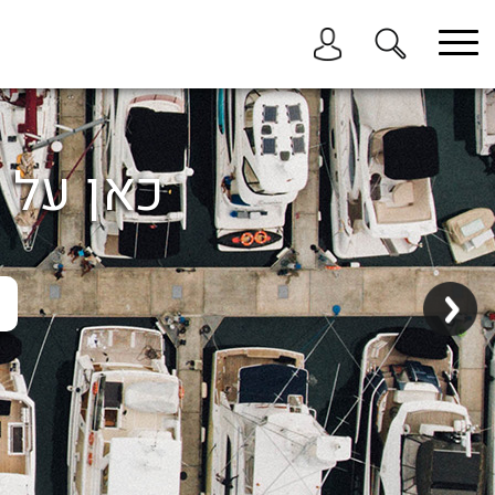
בחר תתקטגוריה
בחר מיקום
הכל
כאן על ה
ביוון / ליוון
בישראל
באילת
במרינה הרצליה
בכנרת
בהרצליה
בתל אביב
באשקלון