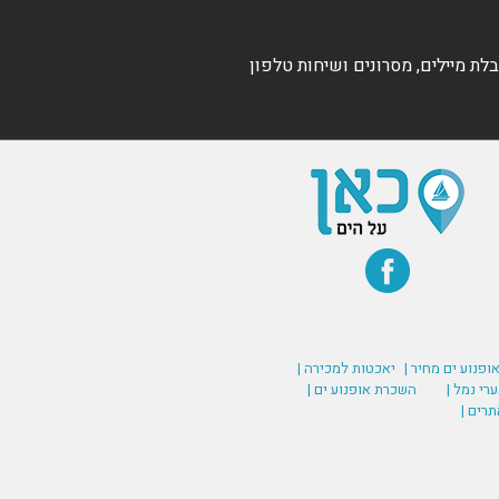
ת מיילים, מסרונים ושיחות טלפון
אופנוע ים מחיר |
יאכטות למכירה |
רי נמל |
השכרת אופנוע ים |
תרים |