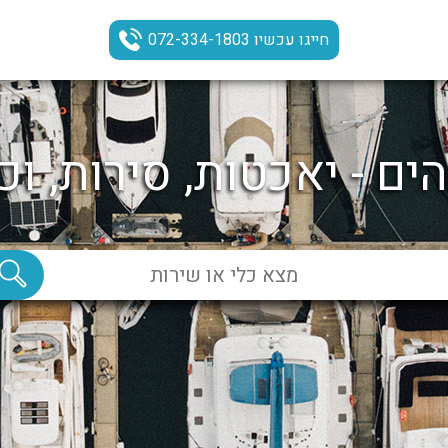
חייגו עכשיו 072-334-1803
ים - יאכטות, סירות, וכ