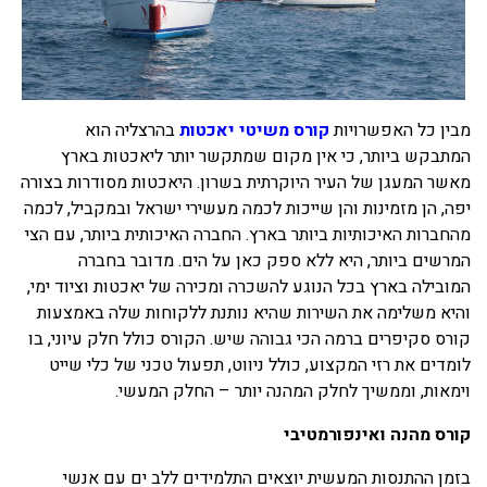
מבין כל האפשרויות
קורס משיטי יאכטות
בהרצליה הוא
המתבקש ביותר, כי אין מקום שמתקשר יותר ליאכטות בארץ
מאשר המעגן של העיר היוקרתית בשרון. היאכטות מסודרות בצורה
יפה, הן מזמינות והן שייכות לכמה מעשירי ישראל ובמקביל, לכמה
מהחברות האיכותיות ביותר בארץ. החברה האיכותית ביותר, עם הצי
המרשים ביותר, היא ללא ספק כאן על הים. מדובר בחברה
המובילה בארץ בכל הנוגע להשכרה ומכירה של יאכטות וציוד ימי,
והיא משלימה את השירות שהיא נותנת ללקוחות שלה באמצעות
קורס סקיפרים ברמה הכי גבוהה שיש. הקורס כולל חלק עיוני, בו
לומדים את רזי המקצוע, כולל ניווט, תפעול טכני של כלי שייט
וימאות, וממשיך לחלק המהנה יותר – החלק המעשי.
קורס מהנה ואינפורמטיבי
בזמן ההתנסות המעשית יוצאים התלמידים ללב ים עם אנשי