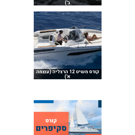
ב')
קורס משיט 12 הרצליה (עוצמה
א')