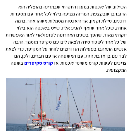
השילוב של יאכטות במעגן היוקרתי שבמרינה בהרצליה הוא
בכנרת לידו מחיר
הדובדבן שבקצפת. המרינה מציעה בילוי לכל אחד עם מסעדות,
בכנרת למשפחות
דוכנים, טיילת וקניון, אך היאכטות מסמלות משהו אחר, ברמה
אחרת, שכל אחד שואף להגיע אליו. שייט ביאכטה הוא בילוי
בצפון
יוקרתי מאוד, שהפך בשנים האחרונות לפופולארי לאור האפשרות
בארץ
של כל אחד לשכור סירה ולצאת לים עם סקיפר מוסמך. הרבה
אנשים התאהבו בפעילות הזו ורוצים לוותר על הסקיפר, כדי לצאת
לקפריסין
לבד עם בן או בת הזוג, עם המשפחה או עם חברים, ולכן, הם
נתניה
צריכים לעשות קורס משיטי יאכטות, או
קורס סקיפרים
בשפה
המקצועית.
מדובאי / לדובאי
בבאר שבע