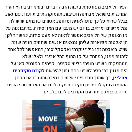
העיר תל אביב מפורסמת בזכות הרבה דברים ובעיני רבים היא העיר
בכנרת לידו מחיר
המרכזית בישראל מבחינה חשיבות, תעסוקה, תרבות ועוד. עם זאת,
בכנרת למשפחות
בגלל שהיא כל כך פופולארית ומגוונת, אנשים שוכחים שיש לה
נמל מרשים ומרהיב, בו גם יש מעגן עם המון סירות. בהתבוננות על
בצפון
קו האופק של תל אביב אפשר לראות לא מעט סירות, כאשר חלקן
בארץ
הן יאכטות מפוארות עליהן נמצאים אנשים שחווים חוויה שונה.
שייט ביאכטה זהו בילוי יוקרתי ואקסקלוסיבי, המאפשר לכל אחד
לקפריסין
ליהנות ממנו, במיוחד על קו החוף התל אביבי. ולאלו שלא
נתניה
מסתפקים בשייט חוויתי בליווי סקיפר , קיימים בפורטל כאן על
הים מגוון בתי ספר לשייט בהם ניתן להירשם
לקורס סקיפרים
מדובאי / לדובאי
אונליין,
כך שתוך חודשיים-שלושה במידה ותעברו את מבחן
בבאר שבע
ההסמכה תקבלו רישיון סקיפר שיקנה לכם את האפשרות להשיט
סירה בעצמכם יחד עם הקרובים לכם בלב ים.