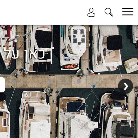
בחר תתקטגוריה
בחר מיקום
הכל
כאן על ה
ביוון / ליוון
בישראל
באילת
במרינה הרצליה
בכנרת
בהרצליה
בתל אביב
באשקלון