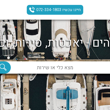
חייגו עכשיו 072-334-1803
ים - יאכטות, סירות, וכ