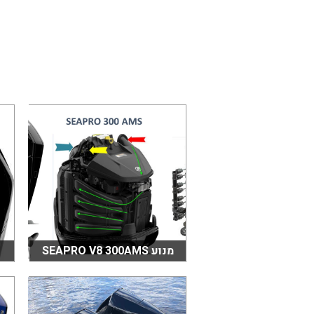
בכנרת לידו מחיר
בכנרת למשפחות
בצפון
בארץ
לקפריסין
נתניה
מדובאי / לדובאי
בבאר שבע
מנוע SEAPRO V8 300AMS