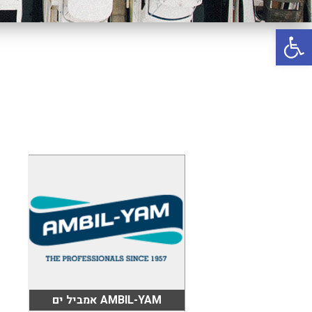
באשדוד
פתח סרגל נגישות
בטבריה
קיסריה
אשקלון
בעכו
בחיפה / מחיפה
ביפו
בטיילת טבריה
בכנרת מחיר / מחירים
בכנרת גינוסר
בכנרת טבריה
בכנרת ילדים
AMBIL-YAM אמביל ים
בכנרת לידו