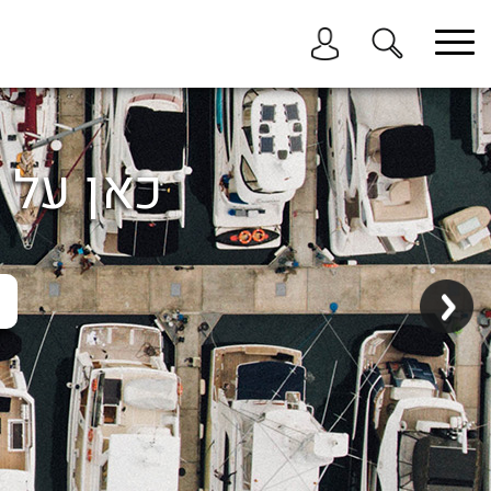
בחר תתקטגוריה
בחר מיקום
הכל
כאן על ה
ביוון / ליוון
בישראל
באילת
במרינה הרצליה
בכנרת
בהרצליה
בתל אביב
באשקלון