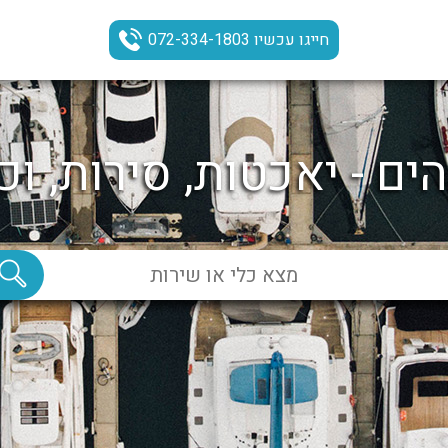
חייגו עכשיו 072-334-1803
ים - יאכטות, סירות, וכ