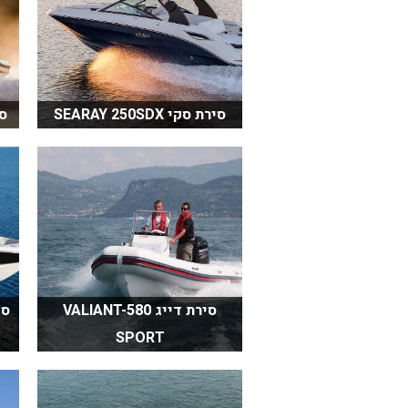
סירת סקי SEARAY 250SDX
סיר
סירת דייג VALIANT-580
SPORT