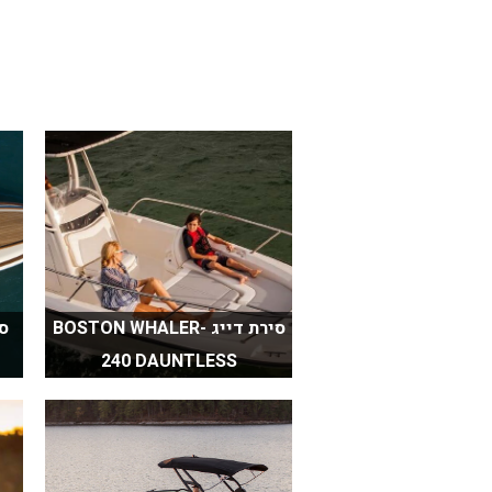
בכנרת לידו מחיר
בכנרת למשפחות
בצפון
בארץ
לקפריסין
נתניה
מדובאי / לדובאי
בבאר שבע
סירת דייג BOSTON WHALER-
240 DAUNTLESS