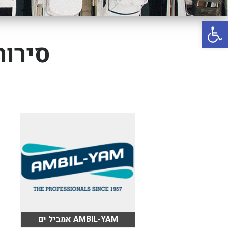
באשדוד
פתח סרגל נגישות
בטבריה
קיסריה
סירות
אשקלון
בעכו
בחיפה / מחיפה
ביפו
בטיילת טבריה
בכנרת מחיר / מחירים
בכנרת גינוסר
בכנרת טבריה
בכנרת ילדים
AMBIL-YAM אמביל ים
בכנרת לידו