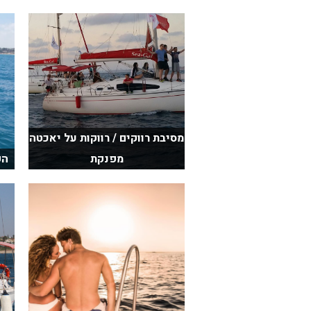
בכנרת לידו מחיר
בכנרת למשפחות
בצפון
בארץ
לקפריסין
מסיבת רווקים / רווקות על יאכטה
נתניה
מפנקת
הפ
מדובאי / לדובאי
בבאר שבע