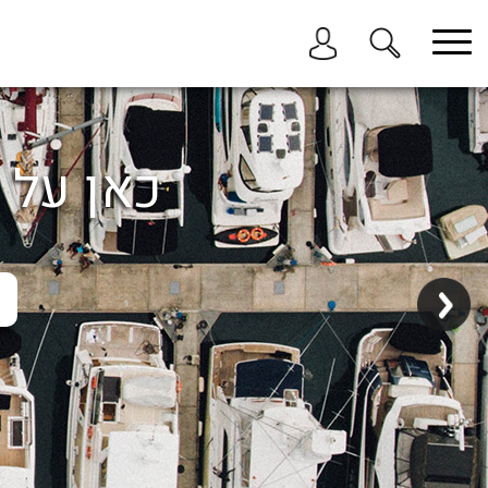
בחר תתקטגוריה
בחר מיקום
הכל
כאן על ה
ביוון / ליוון
בישראל
באילת
במרינה הרצליה
בכנרת
בהרצליה
בתל אביב
באשקלון