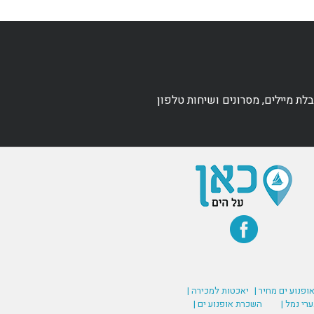
ת מיילים, מסרונים ושיחות טלפון
אופנוע ים מחיר |
יאכטות למכירה |
רי נמל |
השכרת אופנוע ים |