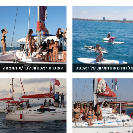
לגות משפחתיות על יאכטה
השכרת יאכטות לבר/ת המצווה