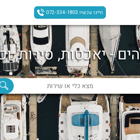
חייגו עכשיו 072-334-1803
ים - יאכטות, סירות, וכ