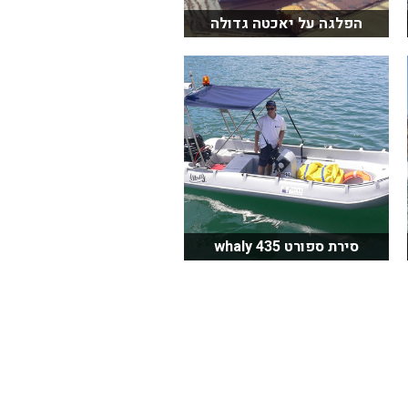
הפלגה על יאכטה גדולה
סירת ספורט whaly 435