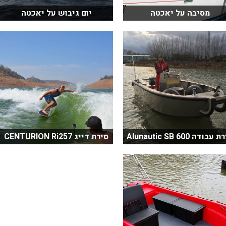
מסיבה על יאכטה
יום גיבוש על יאכטה
עבודה Alunautic SB 600
סירת דייג CENTURION Ri257