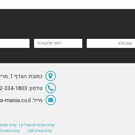
כתובת: הצדף 1, מרינה הרצליה
טלפון: 072-334-1803
מייל: Info@Sea-mania.co.il
קורס סקיפרים אונליין |
קורס סקיפר
קורס משיט 30 |
קורס משיט 60 (רישיון סקיפר בינלאומי) |