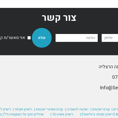
צור קשר
אני מאשר/ת קבל
ים |
קורס יאכטות |
יאכטה להשכרה |
קורס משיטי יאכטות |
רישיון סקיפר |
רישיון ל
רישיון משיט 12 |
שרוליק חנוך על השקעות נדל"ן בע