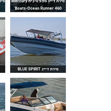
סירת דייג ספורטיבית Mercury
Boats-Ocean Runner 460
סירת דייג BLUE SPIRIT