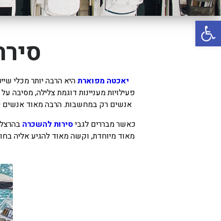
באשדוד
פתח סרגל נגישות
בטבריה
קיסריה
סירה
אשקלון
בעכו
יאכטה מפוארת
היא הרבה יותר מכלי שיי
פעילויות מעניינות דוגמת צלילה, מסיבה ע
בחיפה / מחיפה
אנשים רק במחשבות. הרבה מאוד אנשים יו
ביפו
כאשר מבררים לגבי
סירות להשכרה
בהרצליה
בטיילת טבריה
מאוד מיוחדת, וקשה מאוד להגיע אליה בחופ
בכנרת מחיר / מחירים
בכנרת גינוסר
בכנרת טבריה
בכנרת ילדים
בכנרת לידו