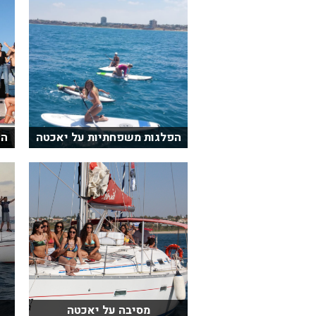
הפלגות משפחתיות על יאכטה
הש
מסיבה על יאכטה