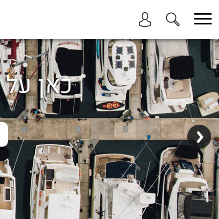
בחר תתקטגוריה
בחר מיקום
הכל
כאן על ה
ביוון / ליוון
בישראל
באילת
במרינה הרצליה
בכנרת
בהרצליה
בתל אביב
באשקלון