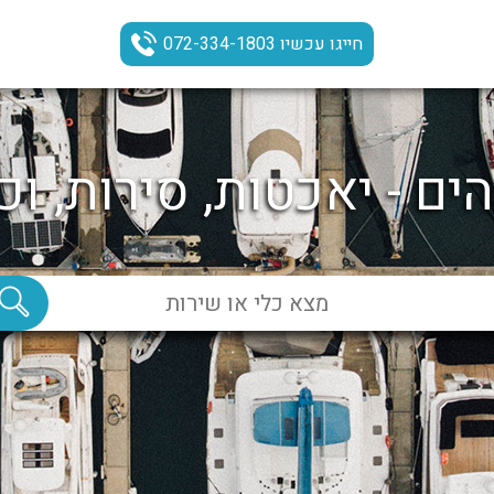
חייגו עכשיו 072-334-1803
ים - יאכטות, סירות, וכ