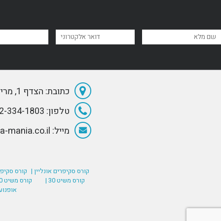
כתובת: הצדף 1, מרינה הרצליה
טלפון: 072-334-1803
מייל: Info@Sea-mania.co.il
קורס סקיפרים אונליין |
קורס סקיפר
קורס משיט 30 |
קורס משיט 60 (רישיון סקיפר בינלאומי) |
אופנוע