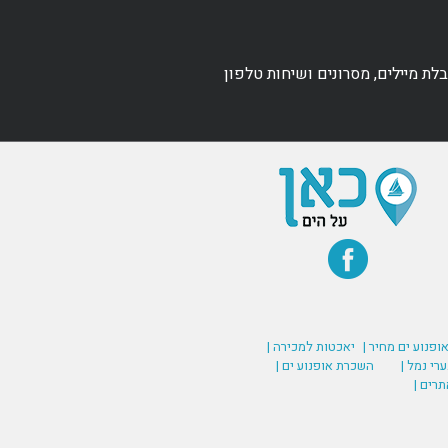
ת מיילים, מסרונים ושיחות טלפון
אופנוע ים מחיר |
יאכטות למכירה |
רי נמל |
השכרת אופנוע ים |
תרים |