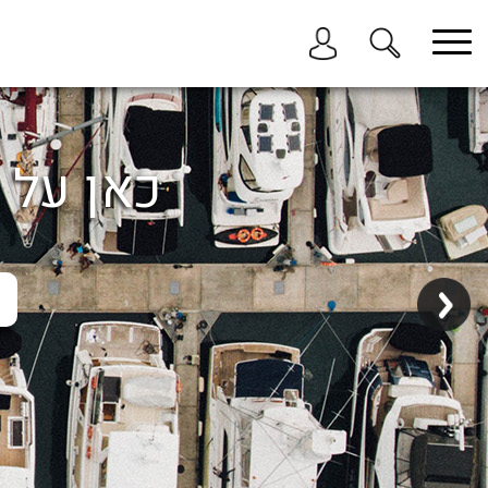
בחר תתקטגוריה
בחר מיקום
הכל
כאן על ה
ביוון / ליוון
בישראל
באילת
במרינה הרצליה
בכנרת
בהרצליה
בתל אביב
באשקלון