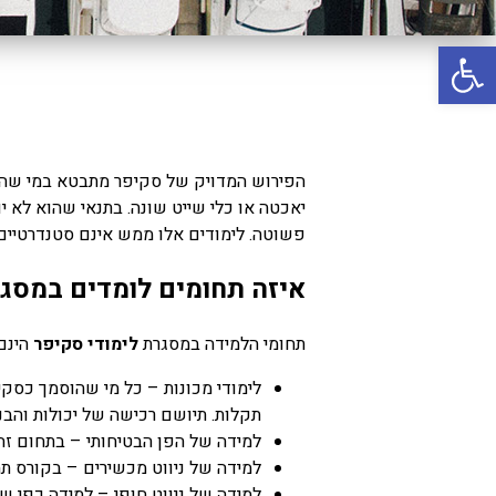
באשדוד
פתח סרגל נגישות
בטבריה
קיסריה
אשקלון
בעכו
הפירוש המדויק של סקיפר מתבטא במי שה
יאכטה או כלי שייט שונה. בתנאי שהוא לא 
בחיפה / מחיפה
פשוטה. לימודים אלו ממש אינם סטנדרטיים
ביפו
איזה תחומים לומדים במסגר
בטיילת טבריה
בכנרת מחיר / מחירים
תחומי הלמידה במסגרת
לימודי סקיפר
הינם 
בכנרת גינוסר
לימודי מכונות – כל מי שהוסמך כסקיפ
בכנרת טבריה
תקלות. תיושם רכישה של יכולות והבנ
למידה של הפן הבטיחותי – בתחום זה
בכנרת ילדים
למידה של ניווט מכשירים – בקורס תחו
בכנרת לידו
למידה של ניווט חופי – למידה כפי ש