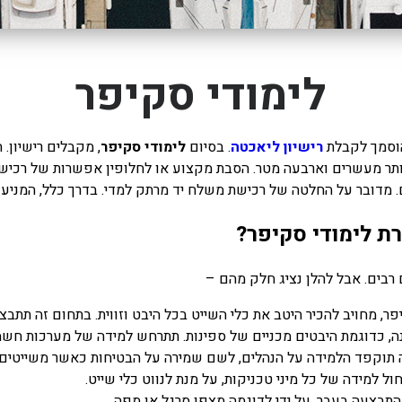
לימודי סקיפר
וסמך לקבלת
רישיון ליאכטה
. בסיום
לימודי סקיפר
, מקבלים רישיון.
יותר מעשרים וארבעה מטר. הסבת מקצוע או לחלופין אפשרות של רכיש
. מדובר על החלטה של רכישת משלח יד מרתק למדי. בדרך כלל, המניע
ת לימודי סקיפר?
רבים. אבל להלן נציג חלק מהם –
ר, מחויב להכיר היטב את כלי השייט בכל היבט וזווית. בתחום זה תתבצ
ה, כדוגמת היבטים מכניים של ספינות. תתרחש למידה של מערכות חשמל
 תוקפד הלמידה על הנהלים, לשם שמירה על הבטיחות כאשר משייטים. כ
ל למידה של כל מיני טכניקות, על מנת לנווט כלי שייט.
התבצעה בעבר, על ידי לדוגמה מצפן סרגל או מפה.