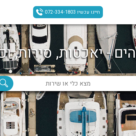
חייגו עכשיו 072-334-1803
ים - יאכטות, סירות, וכ