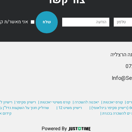
אני מאשר/ת קבל
ים |
קורס יאכטות |
יאכטה להשכרה |
קורס משיטי יאכטות |
רישיון סקיפר |
רישיון ל
רישיון משיט 12 |
שרוליק חנוך על השקעות נדל"ן בע
 ים להשכרה בכנרת |
קידום א
Powered By