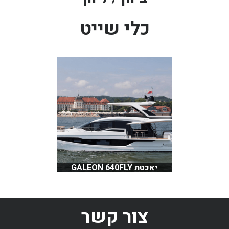
בכנרת לידו מחיר
כלי שייט
בכנרת למשפחות
בצפון
בארץ
לקפריסין
נתניה
מדובאי / לדובאי
בבאר שבע
יאכטת GALEON 640FLY
צור קשר