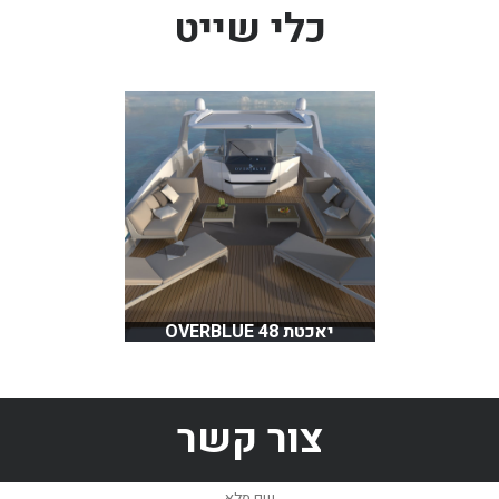
כלי שייט
בכנרת לידו מחיר
בכנרת למשפחות
בצפון
בארץ
לקפריסין
נתניה
מדובאי / לדובאי
בבאר שבע
יאכטת OVERBLUE 48
צור קשר