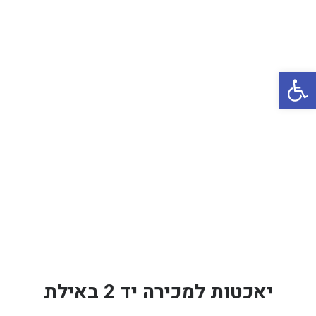
באשדוד
בטבריה
קיסריה
פתח סרגל נגישות
אשקלון
בעכו
בחיפה / מחיפה
ביפו
בטיילת טבריה
בכנרת מחיר / מחירים
בכנרת גינוסר
בכנרת טבריה
יאכטות למכירה יד 2 באילת
בכנרת ילדים
בכנרת לידו