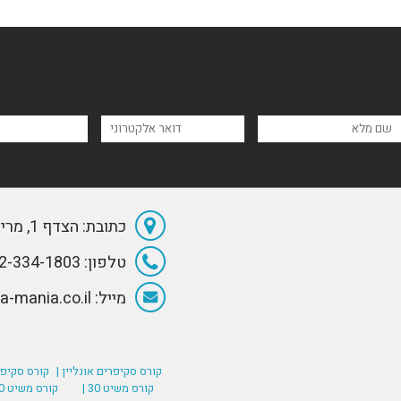
כתובת: הצדף 1, מרינה הרצליה
טלפון: 072-334-1803
מייל: Info@Sea-mania.co.il
קורס סקיפרים אונליין |
קורס סקיפר
קורס משיט 30 |
קורס משיט 60 (רישיון סקיפר בינלאומי) |