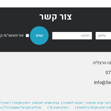
צור קשר
אני מאשר/ת קבל
ים |
קורס יאכטות |
יאכטה להשכרה |
קורס משיטי יאכטות |
רישיון סקיפר |
רישיון ל
רישיון משיט 12 |
שרוליק חנוך על השקעות נדל"ן בע