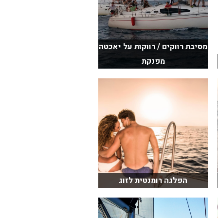
מסיבת רווקים / רווקות על יאכטה
מפנקת
הפלגה רומנטית לזוג