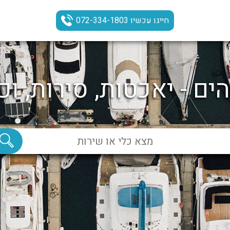
חייגו עכשיו 072-334-1803
ים - יאכטות, סירות, וכ