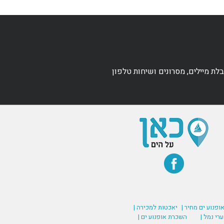
ת מיילים, מסרונים ושיחות טלפון
אופנוע ים מחיר |
יאכטות למכירה |
רי נמל |
השכרת אופנוע ים |