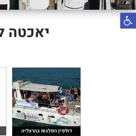
באשדוד
פתח סרגל נגישות
בטבריה
קיסריה
יאכטה ל
אשקלון
בעכו
בחיפה / מחיפה
ביפו
בטיילת טבריה
בכנרת מחיר / מחירים
בכנרת גינוסר
בכנרת טבריה
בכנרת ילדים
דולפין הפלגות בהרצליה
בכנרת לידו