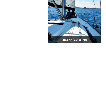
שייט על יאכטה