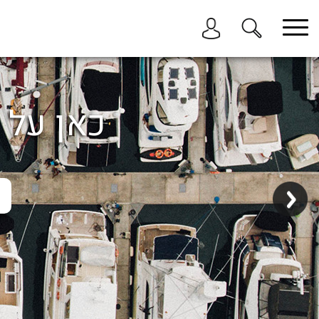
בחר תתקטגוריה
בחר מיקום
הכל
כאן על ה
ביוון / ליוון
בישראל
באילת
במרינה הרצליה
בכנרת
בהרצליה
בתל אביב
באשקלון