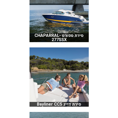
סירת ספורט CHAPARRAL-
277SSX
סירת דייג Bayliner CC5