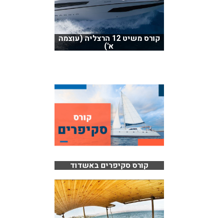
קורס משיט 12 הרצליה (עוצמה
א')
קורס סקיפרים באשדוד