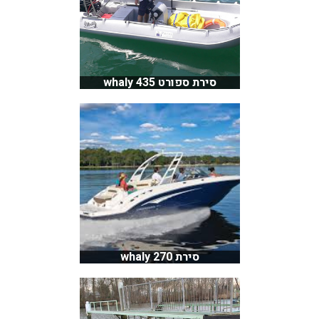
סירת ספורט whaly 435
סירת whaly 270