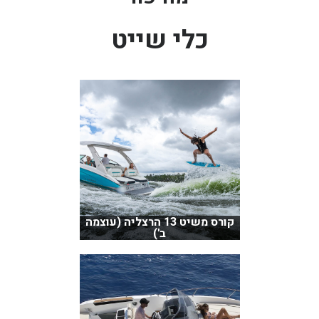
בכנרת לידו מחיר
כלי שייט
בכנרת למשפחות
בצפון
בארץ
לקפריסין
נתניה
מדובאי / לדובאי
בבאר שבע
קורס משיט 13 הרצליה (עוצמה
ב')