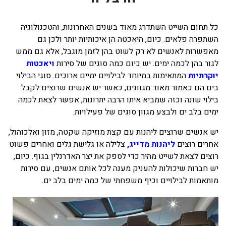
בכנרת לידו מחיר
כל תחום השייט השתדרג מאוד בשנים האחרונות, והטכנולוגיה
בכנרת למשפחות
השתפרה פלאים. כיום, היאכטה הן איכותיות יותר ולכן גם
מאפשרות לאנשים לא רק לשוט בהן לזמן מוגבל, אלא גם ממש
בצפון
לגור בהן לכמה ימים. יש כיום כמה סוגים של סירות
ויאכטות
בארץ
יוקרתיות
המתאימות במיוחד לבילויים ימיים ארוכים. סוגי הבילוי
בים הם כאמור מאוד מגוונים, כאשר יש אנשים שרוצים לקבל
לקפריסין
בילוי שונה וכזה שמביא איתו הרבה יתרונות, אפשר לצאת לכמה
נתניה
ימים בלב ים ולבצע מגוון סוגים של פעילויות.
מדובאי / לדובאי
יש אנשים שרוצים ליהנות עם קצת מוזיקה שקטה, מזון ואלכוהול,
בבאר שבע
אחרים רוצים
ליהנות מדייג,
צלילה או גלישת גלים ואחרים פשוט
רוצים לצאת לשייט מהיר כדי לספק את יצר האדרנלין בגוף. כיום,
יש חברות שיכולות להעניק מענה לכל אותם אנשים, עם סירות
מותאמות לבילויים וכיף משפחתי של כמה ימים בלב ים.