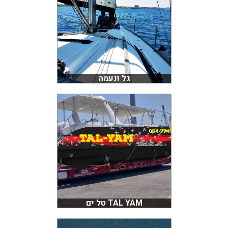
גל ונעמה
TAL YAM טל ים