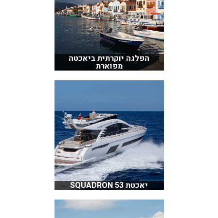
הפלגה יוקרתית ביאכטה
מפוארת
יאכטת SQUADRON 53