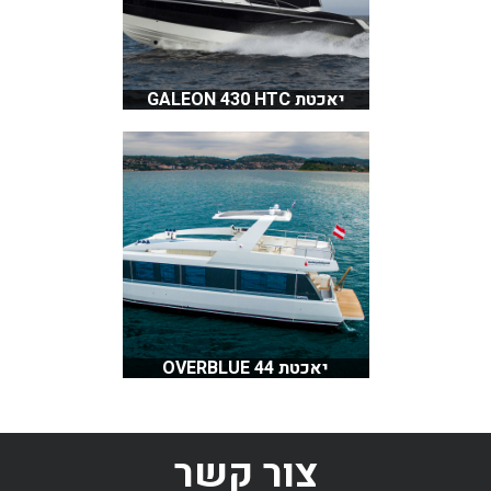
יאכטת GALEON 430 HTC
יאכטת OVERBLUE 44
צור קשר