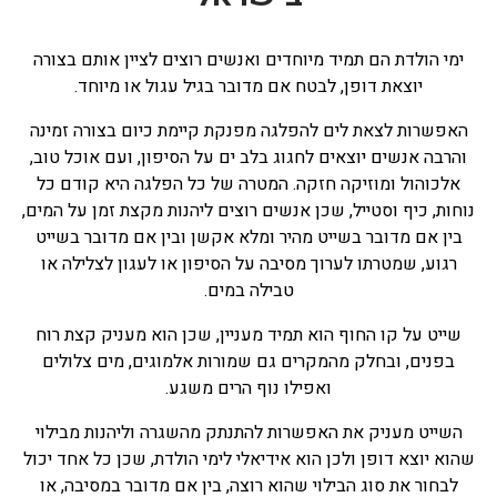
בכנרת לידו מחיר
ימי הולדת הם תמיד מיוחדים ואנשים רוצים לציין אותם בצורה
בכנרת למשפחות
יוצאת דופן, לבטח אם מדובר בגיל עגול או מיוחד.
בצפון
האפשרות לצאת לים להפלגה מפנקת קיימת כיום בצורה זמינה
בארץ
והרבה אנשים יוצאים לחגוג בלב ים על הסיפון, ועם אוכל טוב,
אלכוהול ומוזיקה חזקה. המטרה של כל הפלגה היא קודם כל
לקפריסין
נוחות, כיף וסטייל, שכן אנשים רוצים ליהנות מקצת זמן על המים,
נתניה
בין אם מדובר בשייט מהיר ומלא אקשן ובין אם מדובר בשייט
רגוע, שמטרתו לערוך מסיבה על הסיפון או לעגון לצלילה או
מדובאי / לדובאי
טבילה במים.
בבאר שבע
שייט על קו החוף הוא תמיד מעניין, שכן הוא מעניק קצת רוח
בפנים, ובחלק מהמקרים גם שמורות אלמוגים, מים צלולים
ואפילו נוף הרים משגע.
השייט מעניק את האפשרות להתנתק מהשגרה וליהנות מבילוי
שהוא יוצא דופן ולכן הוא אידיאלי לימי הולדת, שכן כל אחד יכול
לבחור את סוג הבילוי שהוא רוצה, בין אם מדובר במסיבה, או