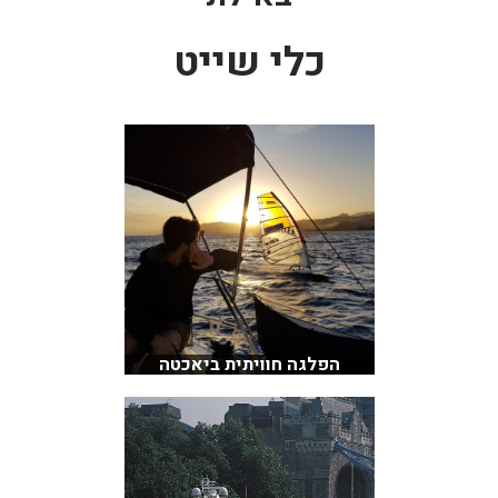
בכנרת לידו מחיר
כלי שייט
בכנרת למשפחות
בצפון
בארץ
לקפריסין
נתניה
מדובאי / לדובאי
בבאר שבע
הפלגה חוויתית ביאכטה