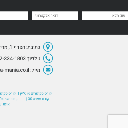
כתובת: הצדף 1, מרינה הרצליה
טלפון: 072-334-1803
מייל: Info@Sea-mania.co.il
קורס סקיפרים אונליין |
קורס סקיפר
קורס משיט 30 |
קורס משיט 60 (רישיון סקיפר בינלאומי) |
אופנוע