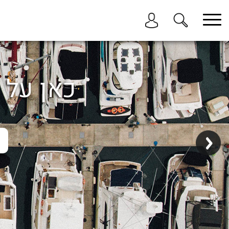
בחר תתקטגוריה
בחר מיקום
הכל
כאן על ה
ביוון / ליוון
בישראל
באילת
במרינה הרצליה
בכנרת
בהרצליה
בתל אביב
באשקלון