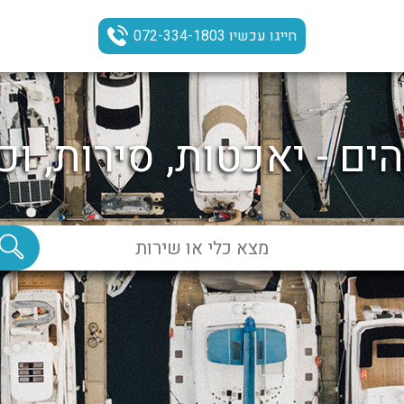
חייגו עכשיו 072-334-1803
ים - יאכטות, סירות, וכ