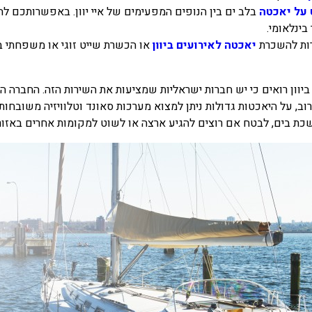
 על יאכטה
בלב ים בין הנופים המפעימים של איי יוון. באפשרותכם לה
ינלאומי.
רות להשכרת
יאכטה לאירועים ביוון
או הכשרת שייט זוגי או משפחתי ב
ון רואים כי יש חברות ישראליות שמציעות את השירות הזה. החברה הג
, על היאכטות גדולות ניתן למצוא מערכות סאונד וטלוויזיה משובחות,
שכת בים, לבטח אם רוצים להגיע ארצה או לשוט למקומות אחרים באזור