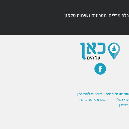
ת מיילים, מסרונים ושיחות טלפון
אופנוע ים מחיר |
יאכטות למכירה |
רי נמל |
השכרת אופנוע ים |
תרים |