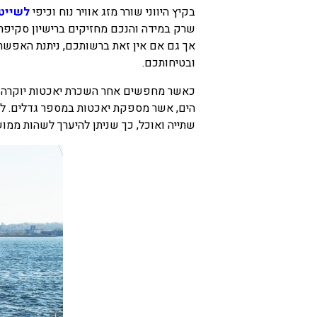
בקיץ היווני שורר מזג אוויר נוח וכיפי
לשייט
שרק במידה והנכם מחזיקים ברישיון סקיפר ב
אך גם אם אין זאת ברשותכם, ניתנת האפש
ובטיחותכם.
כאשר מחפשים אחר השכרת יאכטות יוקרה ביו
הים, אשר מספקת יאכטות במספר גדלים. לרוב
שתייה ואוכל, כך שניתן להיערך לשהות ממו