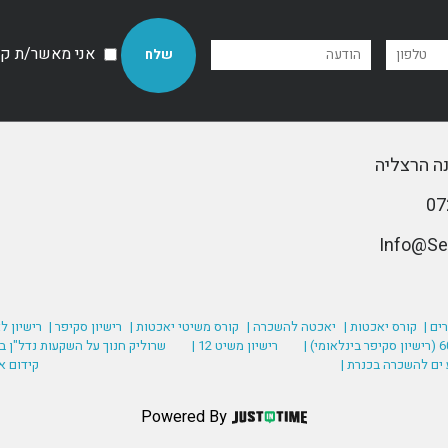
אני מאשר/ת קבל
ים |
קורס יאכטות |
יאכטה להשכרה |
קורס משיטי יאכטות |
רישיון סקיפר |
רישיון ל
רישיון משיט 12 |
שרוליק חנוך על השקעות נדל"ן בע
 ים להשכרה בכנרת |
קידום א
Powered By