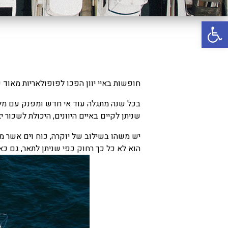
באשדוד
פתח סרגל נגישות
בטבריה
קיסריה
אשקלון
בעכו
חופשות באיי יוון הפכו לפופולאריות מאוד עב
בחיפה / מחיפה
בכל שנה מתגלה עוד אי חדש ומפנק עם מלונות
ביפו
שניתן לקיים באיים היוונים, היכולת לשכור 
בטיילת טבריה
יש משהו בשילוב של יוקרה, כוח וים אשר מ
הוא לא כל כך רחוק כפי שניתן לתאר, גם כאש
בכנרת מחיר / מחירים
בכנרת גינוסר
בכנרת טבריה
בכנרת ילדים
בכנרת לידו