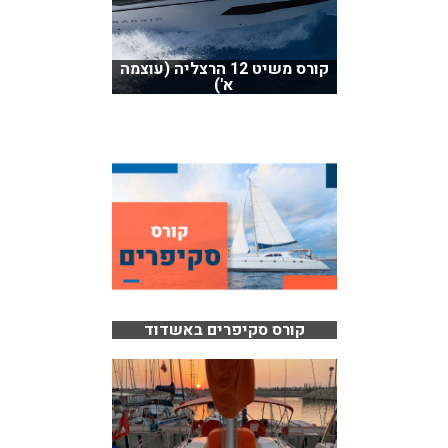
קורס משיט 12 הרצליה (עוצמה
א')
קורס סקיפרים באשדוד