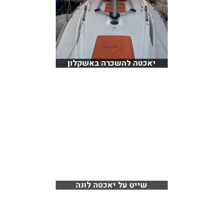
יאכטה להשכרה באשקלון
שייט על יאכטה לונה