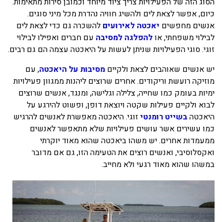
הסוג הזה של הפעילויות צריך ציוד מיוחד וכמובן סירות מתאימות.
כיום, אפשר לצאת לים ולהשיג חוויה נהדרת מכל מיני סוגים.
אנשים מחפשים
יאכטה לאירועים
להשכרה גם כדי לצאת לים
לבילוי משפחתי, או
להפלגה למסיבה
עם חברים ואפילו לבילוי
זוגי. סוגי הפעילויות שניתן לעשות על היאכטה עצמה הם גם רבים.
יש אנשים שאוהבים לצאת ולקיים
מסיבות על היאכטה
, עם
מוזיקה רועשת וריקודים. אחרים שרוצים ליהנות ממגוון פעילויות
ימיות בעומק כמו שחייה, צלילה וגלישה, ומנגד, אנשים שרוצים
לבוא ולקיים פעילות שקטה ויוצאת דופן, ופשוט להירגע על
היאכטה
בשייט רומנטי
זוגי. היאכטה מאפשרת לאנשים להרגיש
כמו עשירים אשר עושים פעילויות שלא מתאפשר לאנשים
ממעמדות אחרים. יש משהו ביאכטה שהוא מאוד יוקרתי
ואקסלוסיבי, ואנשים רוצים את הטעימה הזו, גם אם מדובר
במשהו שהוא מאוד רגעי ולא מחייב.