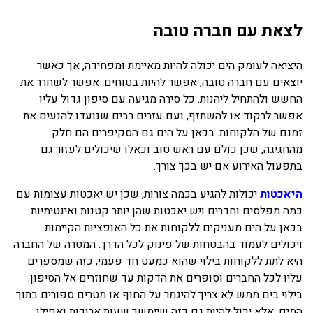
לצאת עם חברה טובה
היציאה לעומק הים יכולה להיות מאיימת ומפחידה, אך כאשר
יוצאים עם חברה טובה, אפשר להיות בטוחים. אפשר לשחרר את
החשש ולהתחיל ליהנות. כל סירה מגיעה עם סיפון גדול עליו
אפשר לרקוד או להשתזף, ועם עזרים רבים שנועדו להנעים את
זמנם של הלקוחות. בכאן על הים גם הסקיפרים הם חלק
מהחגיגה, שכן כולם עם ראש טוב וכאלו שיכולים לעזור גם
בתפעול האירוע אם יש בכך צורך.
היאכטות
יכולות להגיע בכמה צורות, שכן יש יאכטות עצומות עם
כמה מפלסים וחדרים ויש יאכטות שהן יותר קטנות ואינטימיות.
בכאן על הים מעניקים ללקוחות את כל האופציות הקיימות
ויכולים לעמוד בהבטחות של פינוק לכל הדרך. המטרה של החברה
היא לתת ללקוחות בילוי שהוא כמעט חד פעמי, כזה שמספרים
עליו לכל החברים וסופרים את הדקות עד שחוזרים אל הסיפון.
בילוי בים ממש לא צריך להיגמר על החוף או מטרים ספורים בתוך
המים, אלא יכול להיות גם כזה שיימשך שעות ארוכות ואפילו