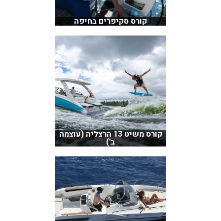
קורס סקיפרים בחיפה
קורס משיט 13 הרצליה (עוצמה
ב')