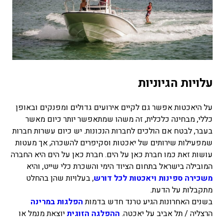
עלויות הגיוניות
על היאכטות אפשר גם לקיים אירועים גדולים ומפנקים ובאופן
כללי, מבחינה כלכלית, זה משהו שמתאפשר יותר כיום מאשר
בעבר, לבטח אם הולכים לחברות הנכונות. יש כיום עשרות חברות
שמפעילות שירותים של יאכטות וסקיפרים להשכרה, אך מעטות
עושות זאת כמו חברת כאן על הים. חברת כאן על הים היא החברה
המובילה בישראל בתחום הציוד הימי והשכרת כלי שייט, והיא
משכירה ספינות ויאכטות לכל דורש
, בעלויות שהן בהחלט
מתקבלות על הדעת.
בשנים האחרונות הגיע טרנד חדש בדמות
הפלגות במרינה
הרצליה / תל אביב על יאכטה.
ההפלגה הזוגית
יוצאת מנמל או