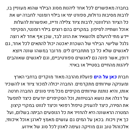
בחברה מאפשרים לכל אחד ליהנות מסוג הבילוי שהוא מעוניין בו,
לרבות מסיבות גדולות, ספורט ימי או בילוי רומנטי. לחברה יש את
כל הציוד הרלוונטי, לרבות ציוד צלילה ודייג, ואפשרות להעלות
אוכל ושתייה לסיפון. במקרים בהם רוצים בילוי רומנטי, הסקיפר
יידע מתי להיעלם ולהשאיר את הזוג לבד, שכן אף אחד לא רוצה
גלגל שלישי. הבילוי של השכרת יאכטה יכול להתאים לכל אחד, גם
לאנשים שלא כל כך מתחברים לים. מדובר במשהו שונה ויוצא
דופן, אשר פונה גם לאנשים ספורטיביים, וגם לאנשים שאוהבים
ליהנות מהחיים בסטייל או באיזי.
חברת
כאן על הים
פועלת מהרבה מאוד מוקדים ברחבי הארץ
ומעניקה שירותים מתקדמים. החברה יכולה למכור ציוד או להשכיר
אותו, והיא נותנת שירותים מקיפים מכל מיני סוגים. החברה חרטה
על דגלה את נושא הבטיחות, וכל הסקיפרים יודעים כיצד לתפעל
את הסירה, כיצד להעניק טיפול רפואי וכיצד לנווט במקרי קיצון.
המטרה הראשונה היא להחזיר את כל הנוסעים הביתה בשלום, ועל
כך אין ויכוח. בכאן על המים גם עושים מאמץ לארגן אוכל איכותי,
אלכוהול טוב וגם מוזיקה נעימה לאוזן לכל סוג של אירוע.