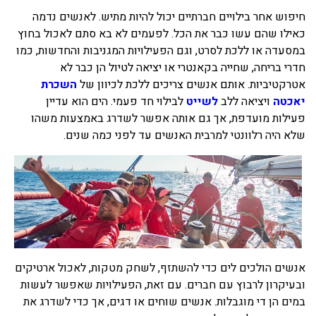
חיפוש אחר בילויים חברתיים יכול להיות מתיש. לאנשים נדמה
בכנרת לידו מחיר
כאילו שהם עשו כבר את הכל. לפעמים לא בא סתם לאכול בחוץ
בכנרת למשפחות
במסעדה או ללכת לסרט, וגם הפעילויות המגניבות והחדשות, כמו
חדרי בריחה, שחייה בקאנטרי או יציאה לטיול הן כבר לא
בצפון
אטרקטיביות. אותם אנשים צריכים ללכת לכיוון של
השכרת
בארץ
יאכטה
ויציאה ללב
לשייט
לבילוי חד פעמי. הים הוא עדיין
פעילות מועדפת, אך גם אותה אפשר לשדרג באמצעות משהו
לקפריסין
שלא היה רלוונטי למרבית האנשים עד לפני כמה שנים.
נתניה
מדובאי / לדובאי
בבאר שבע
אנשים הולכים לים כדי להשתזף, לשחק מטקות, לאכול ארטיקים
ובעיקרון לרבוץ עם חברים. עם זאת, הפעילויות שאפשר לעשות
במים הן די מוגבלות. אנשים שוחים או דגים, אך כדי לשדרג את