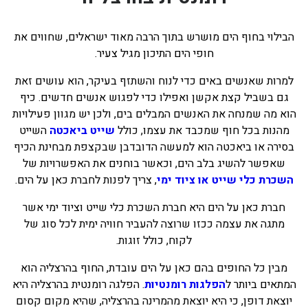
בכנרת לידו מחיר
הבילוי בחוף הים מושרש בתוך הרבה מאוד ישראלים, שחווים את
בכנרת למשפחות
חופי הים התיכון מגיל צעיר.
בצפון
למרות שאנשים באים כדי לנוח והשתזף בעיקר, הוא עושים זאת
בארץ
גם בשביל קצת אקשן ואפילו כדי לפגוש אנשים חדשים. כיף
הוא מה שמנחה את האנשים המבלים בים, ולכן יש מגוון פעילויות
לקפריסין
מהנות בכל חוף שמכבד את עצמו, כולל
שייט ביאכטה
השייט
נתניה
בסירה או ביאכטה הוא למעשה הדובדבן שבקצפת מבחינת הכיף
שאפשר להשיג בלב הים, וכאשר בוחנים את האפשרויות של
מדובאי / לדובאי
השכרת כלי שייט או ציוד ימי
, צריך לפנות לחברת כאן על הים.
בבאר שבע
חברת כאן על הים היא חברת השכרת כלי שייט וציוד ימי אשר
מתגה את עצמה ככזו שרוצה להעביר חוויה ימית לכל סוג של
לקוח, כולל זוגות.
מבין כל החופים בהם כאן על הים עובדת, החוף בהרצליה הוא
המתאים ביותר ל
הפלגות רומנטיות
. הפלגה רומנטית בהרצליה היא
יוצאת דופן, כי היא יוצאת מהמרינה בהרצליה, שהיא מקום קסום