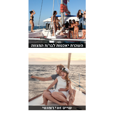
השכרת יאכטות לבר/ת המצווה
שייט זוגי רומנטי