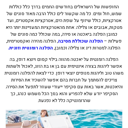
החופשות של הישראלים בחודשים החמים בדרך כלל כוללות
בכנרת לידו מחיר
שמש, חול ומים. כל מה שקשור לים כולל הרבה מאוד סוגים של
בכנרת למשפחות
אטרקציות, כולל שיזוף על שפת הים, אטרקציות אקסטרים, ועד
מטקות, אבובים או צלילה. אחת מהאטרקציות המעניינות יותר היא
בצפון
כמובן הפלגה ביאכטה או סירה, במה שכולל כמה סוגים של
בארץ
פעילות –
הפלגה שכוללת מסיבה
, הפלגה מהירה ואקסטרימית,
הפלגה למטרות דיג או צלילה וכמובן,
הפלגה רומנטית וזוגית.
לקפריסין
הפלגה רומנטית על יאכטה מהווה בילוי קסום ויוצא דופן, בה
נתניה
אפשר ליהנות בצורה אינטימית עם בן או בת הזוג, לאכול ולשתות
מדובאי / לדובאי
משהו טוב וליהנות מנופים יוצאי דופן. כדי לצאת להפלגה רומנטית
צריכים להסתמך על חברות בהם אפשר להשכיר את הסירות
בבאר שבע
והיאכטות, אשר באות עם סקיפר ייעודי שעוזר לתפעל את הסירה.
הסקיפר יודע שלא להפריע והוא בסך הכל משמש כנהג, כך
שהרומנטיקה כלל לא נפגעת.