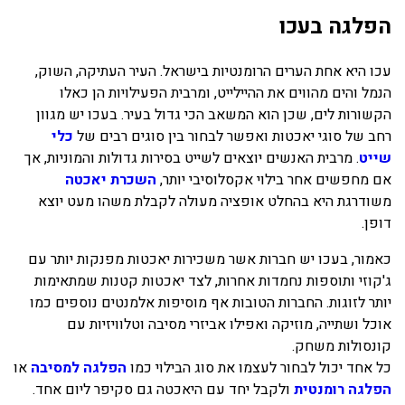
הפלגה בעכו
בכנרת לידו מחיר
בכנרת למשפחות
עכו היא אחת הערים הרומנטיות בישראל. העיר העתיקה, השוק,
הנמל והים מהווים את ההיילייט, ומרבית הפעילויות הן כאלו
בצפון
הקשורות לים, שכן הוא המשאב הכי גדול בעיר. בעכו יש מגוון
בארץ
רחב של סוגי יאכטות ואפשר לבחור בין סוגים רבים של
כלי
שייט
. מרבית האנשים יוצאים לשייט בסירות גדולות והמוניות, אך
לקפריסין
אם מחפשים אחר בילוי אקסלוסיבי יותר,
השכרת יאכטה
נתניה
משודרגת היא בהחלט אופציה מעולה לקבלת משהו מעט יוצא
דופן.
מדובאי / לדובאי
בבאר שבע
כאמור, בעכו יש חברות אשר משכירות יאכטות מפנקות יותר עם
ג'קוזי ותוספות נחמדות אחרות, לצד יאכטות קטנות שמתאימות
יותר לזוגות. החברות הטובות אף מוסיפות אלמנטים נוספים כמו
אוכל ושתייה, מוזיקה ואפילו אביזרי מסיבה וטלוויזיות עם
קונסולות משחק.
כל אחד יכול לבחור לעצמו את סוג הבילוי כמו
הפלגה למסיבה
או
הפלגה רומנטית
ולקבל יחד עם היאכטה גם סקיפר ליום אחד.