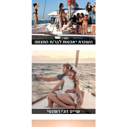
השכרת יאכטות לבר/ת המצווה
שייט זוגי רומנטי