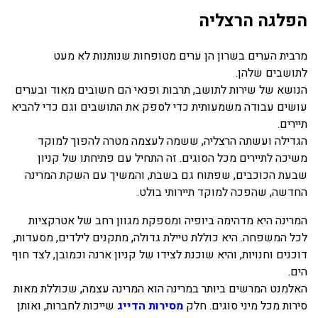
הפלגה הרצליה
בכנרת לידו מחיר
בכנרת למשפחות
מרבית הערים בשרון הן ערים מטופחות שנותנות לא מעט
לתושבים שלהן.
בצפון
הנושא של שירות לתושב, תרבות ופנאי הם חשובים מאוד ובערים
בארץ
עושים עבודה משמעותית כדי לספק את התושבים וגם כדי להביא
תיירים.
לקפריסין
הגדילה ועשתה הרצליה, ששמה לעצמה מטרה להפוך למוקד
נתניה
משיכה לתיירים מכל הסוגים. זה התחיל עם פתיחתו של קניון
שבעת הכוכבים, שפתוח גם בשבת, והמשיך עם השקת המרינה
מדובאי / לדובאי
החדשה, שהפכה למוקד תיירותי בולט.
בבאר שבע
המרינה היא מדהימה ביופיה ומספקת מגוון רחב של אטרקציות
לכל המשפחה. היא כוללת טיילת גדולה, מתקנים לילדים, מסעדות,
דוכנים וחנויות, והיא שוכנת לצידו של קניון ארנה וכמובן, לצד חוף
הים.
האלמנט המרשים ביותר במרינה הוא המרינה עצמה, שכוללת מאות
סירות מכל מיני סוגים. חלק
מסירות הדייג
שייכות לחברות, ואותן