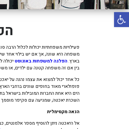
באשדוד
פתח סרגל נגישות
בטבריה
קיסריה
הפ
אשקלון
בעכו
פעילויות משפחתיות יכולות לכלול הרבה סו
משפחה היא שונה, אך אם יש בילוי אחד שי
בחיפה / מחיפה
בארץ.
הפלגה למשפחות באוגוסט
יכולה ל
ביפו
בין אם זה משפחה קטנה עם ילדים, או משפ
בטיילת טבריה
כל אחד יכול למצוא את עצמו נהנה על יאכטה,
בכנרת מחיר / מחירים
פופולארי מאוד בחופים שונים ברחבי הארץ, 
הים היא אחת החברות המובילות בישראל בתח
בכנרת גינוסר
השכרת יאכטה, שמגיעה עם סקיפר מוסמך וכל
בכנרת טבריה
הנאה מקסימלית
בכנרת ילדים
אל היאכטה ניתן להוסיף מספר אלמנטים, כמו
בכנרת לידו