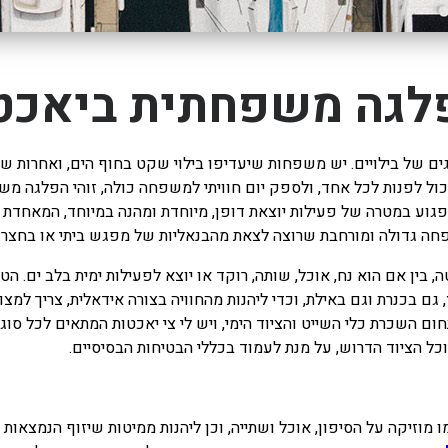
לגה משפחתית ביאכט
גים של בילויים. יש משפחות שיעדיפו בילוי שקט בחוף הים, ואחרות 
כול לפנות לכל אחד, ולספק יום חוויתי למשפחה כולה, זוהי הפלגה 
פגוע במטרה של פעילות יוצאת דופן, מיוחדת ומהנה במיוחד, המאחדת
חה גדולה ומורחבת שרוצה לצאת מהבנאליות של מפגש ביתי או בחצר.
 בין אם הוא נח, אוכל, שותה, רוקד או יוצא לפעילות ימית בלב ים. ה
גם בכנרת וגם באילת, וכדי ליהנות מהחוויה בצורה אידאלית, צריך למצ
ום השכרת כלי השייט והציוד הימי, ויש לי צי יאכטות המתאים לכל ס
 הציוד הדרוש, על מנת לעמוד בכללי הבטיחות הבסיסיים.
 מוזיקה על הסיפון, אוכל ושתייה, וכן ליהנות ממיטות שיזוף הנמצאות