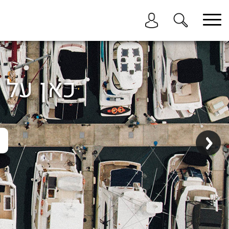
בחר תתקטגוריה
בחר מיקום
הכל
כאן על ה
ביוון / ליוון
בישראל
באילת
במרינה הרצליה
בכנרת
בהרצליה
בתל אביב
באשקלון