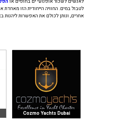
לאנשים לשכור אופנועי ים בחופים או
הפלג
לטבול במים. החוויה הייחודית הזו מאחדת א
בכנרת לידו מחיר
אחרים, ונותן לכולם את האפשרות ליהנות בצ
בכנרת למשפחות
בצפון
בארץ
לקפריסין
נתניה
מדובאי / לדובאי
בבאר שבע
Cozmo Yachts Dubai