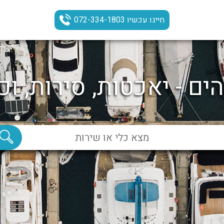
חייגו עכשיו 072-334-1803
ים - יאכטות, סירות, וכ